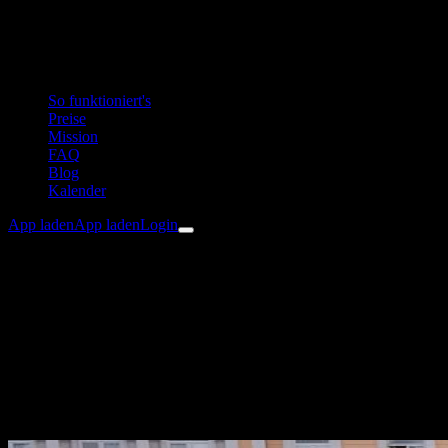
So funktioniert's
Preise
Mission
FAQ
Blog
Kalender
App laden
App laden
Login
YOUB Insights
Sportwissenschaft für
Ausdauertraining
Tiefgreifende Einblicke in Sportwissenschaft, KI und die Evolution
des persönlichen Coachings.