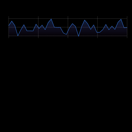
Höhenprofil / Elevation Profile
Hover über Grafik für Details
721m
628m
536m
0 km
25.3 km
50.6 km
76.0 km
101.3 km
Profil-Parameter
Anstieg
+2125m
Abstieg
-2146m
Hm/km
21.0 m/km
Verbleibende Hm
1011m
Höchster Punkt
716m
Steigungsverteilung
Flach (<2%): 13%
Moderat bergauf (2-6%): 45.5%
Moderat bergab (2-6%): 30.4%
Steil bergauf (>6%): 3.3%
Steil bergab (>6%): 7.9%