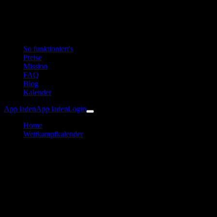
So funktioniert's
Preise
Mission
FAQ
Blog
Kalender
App laden
App laden
Login
Home
Wettkampfkalender
Erzgebirgs Bike Marathon
Radsport
Erzgebirgs Bike Marathon
Trainingsplan & Vorbereitung