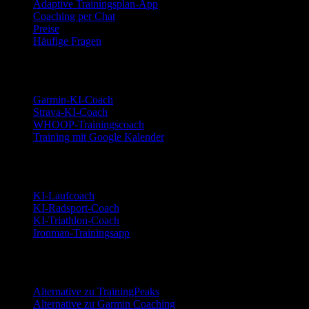
Adaptive Trainingsplan-App
Coaching per Chat
Preise
Häufige Fragen
Integrationen
Garmin-KI-Coach
Strava-KI-Coach
WHOOP-Trainingscoach
Training mit Google Kalender
Sportarten
KI-Laufcoach
KI-Radsport-Coach
KI-Triathlon-Coach
Ironman-Trainingsapp
Alternativen
Alternative zu TrainingPeaks
Alternative zu Garmin Coaching