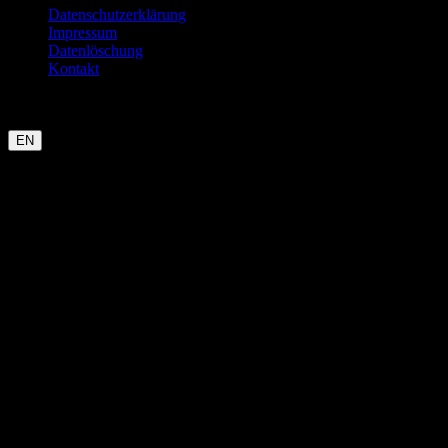
Datenschutzerklärung
Impressum
Datenlöschung
Kontakt
Garmin
Strava
WHOOP
Oura
Polar
Suunto
Wahoo live
COROS
kommt bald
EN