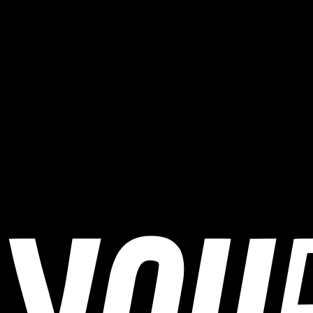
späte Rennabschnitte.
Wann findet Erzgebirgs Bike Marathon statt?
Erzgebirgs Bike Marathon findet am 2. August 2026 statt.
Wo findet Erzgebirgs Bike Marathon statt?
Erzgebirgs Bike Marathon findet in Seiffen, Germany statt.