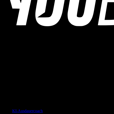
YOUB ist der KI-Ausdauercoach per Chat für Läufer:innen,
Radfahrer:innen und Triathlet:innen. Coaching als Dialog, nicht als
statischer Plan.
© 2026 YOUB. Alle Rechte vorbehalten.
Produkt
KI-Ausdauercoach