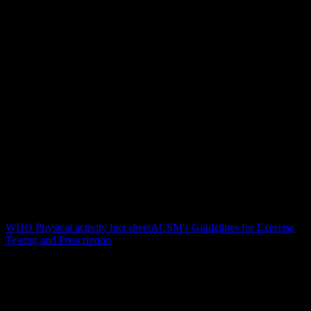
Sportwissenschaftliche Einordnung
Diese Seite wird von YOUB redaktionell gepflegt und gegen
anerkannte Leitlinien zu körperlicher Aktivität, Belastungssteuerung
und Trainingssicherheit geprüft. YOUB ersetzt keine medizinische
Beratung; bei Beschwerden oder Vorerkrankungen sollte Training
ärztlich abgeklärt werden.
Autor
Felix Hermanutz
Review
YOUB Sports Science Review
Aktualisiert
1. Juli 2026
Quellen
WHO Physical activity fact sheet
ACSM's Guidelines for Exercise
Testing and Prescription
FAQ
Häufige Fragen zu Vergleich