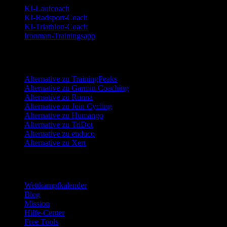
KI-Laufcoach
KI-Radsport-Coach
KI-Triathlon-Coach
Ironman-Trainingsapp
Alternativen
Alternative zu TrainingPeaks
Alternative zu Garmin Coaching
Alternative zu Runna
Alternative zu Join Cycling
Alternative zu Humango
Alternative zu TriDot
Alternative zu enduco
Alternative zu Xert
Ressourcen
Wettkampfkalender
Blog
Mission
Hilfe-Center
Free Tools