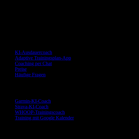
YOUB ist der KI-Ausdauercoach per Chat für Läufer:innen,
Radfahrer:innen und Triathlet:innen. Coaching als Dialog, nicht als
statischer Plan.
© 2026 YOUB. Alle Rechte vorbehalten.
Produkt
KI-Ausdauercoach
Adaptive Trainingsplan-App
Coaching per Chat
Preise
Häufige Fragen
Integrationen
Garmin-KI-Coach
Strava-KI-Coach
WHOOP-Trainingscoach
Training mit Google Kalender
Sportarten