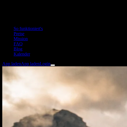
So funktioniert's
Preise
Mission
FAQ
Blog
Kalender
App laden
App laden
Login