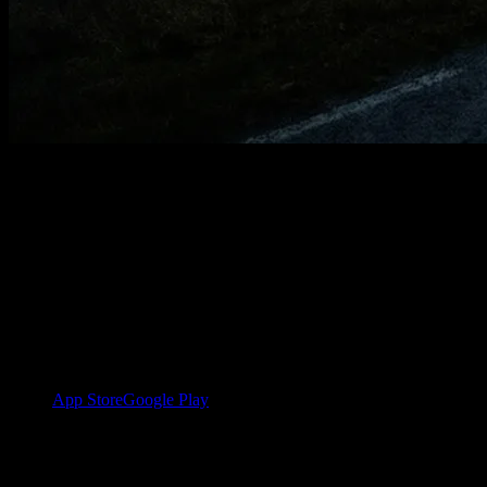
In wenigen Schritten zu deinem
ersten Plan.
YOUB braucht nur deine App, deine Trainingsdaten und ein paar
kurze Angaben. Danach entsteht dein Plan im Gespräch mit Ben.
1
App herunterladen und anmelden
App Store
Google Play
2
Garmin verbinden