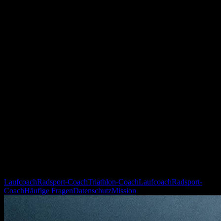
Ist YOUB eine enduco Alternative?
YOUB kann eine enduco Alternative sein, wenn du chat-first
Coaching, Kalenderkontext und sportwissenschaftlich erklärte
Trainingsanpassungen suchst.
Für welche Sportarten ist YOUB geeignet?
YOUB fokussiert Endurance Training für Laufen, Radsport und
Triathlon.
Bewertet YOUB enduco negativ?
Nein. Diese Seite beschreibt die YOUB Positionierung und hilft bei
der Wahl des passenden digitalen Coaching-Ansatzes.
Weiterführende YOUB Seiten
Laufcoach
Radsport-Coach
Triathlon-Coach
Laufcoach
Radsport-
Coach
Häufige Fragen
Datenschutz
Mission