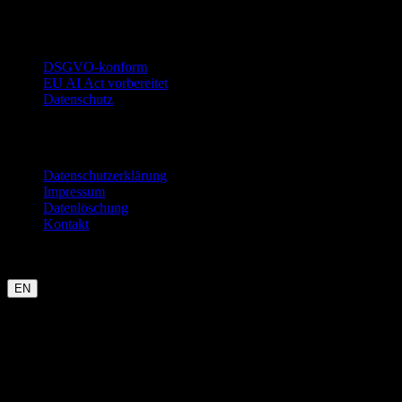
Vertrauen
DSGVO-konform
EU AI Act vorbereitet
Datenschutz
Rechtliches
Datenschutzerklärung
Impressum
Datenlöschung
Kontakt
Garmin
Strava
WHOOP
Oura
Polar
Suunto
Wahoo live
COROS
kommt bald
EN