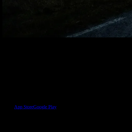
In wenigen Schritten zu deinem
ersten Plan.
YOUB braucht nur deine App, deine Trainingsdaten und ein paar
kurze Angaben. Danach entsteht dein Plan im Gespräch mit Ben.
1
App herunterladen und anmelden
App Store
Google Play
2
Garmin verbinden