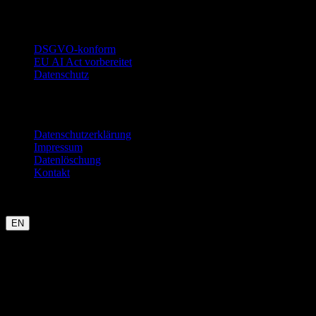
Vertrauen
DSGVO-konform
EU AI Act vorbereitet
Datenschutz
Rechtliches
Datenschutzerklärung
Impressum
Datenlöschung
Kontakt
Garmin
Strava
WHOOP
Oura
Polar
Suunto
Wahoo live
COROS
kommt bald
EN