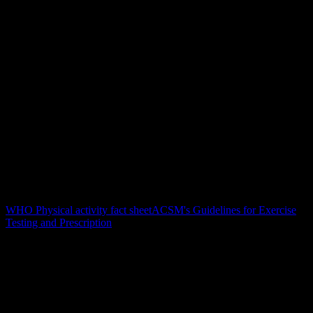
Diese Seite wird von YOUB redaktionell gepflegt und gegen
anerkannte Leitlinien zu körperlicher Aktivität, Belastungssteuerung
und Trainingssicherheit geprüft. YOUB ersetzt keine medizinische
Beratung; bei Beschwerden oder Vorerkrankungen sollte Training
ärztlich abgeklärt werden.
Autor
Felix Hermanutz
Review
YOUB Sports Science Review
Aktualisiert
1. Juli 2026
Quellen
WHO Physical activity fact sheet
ACSM's Guidelines for Exercise
Testing and Prescription
FAQ
Häufige Fragen zu Triathlon-Coaching
Ist YOUB ein AI Triathlon Coach?