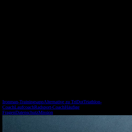
Ja. YOUB ist für Triathlet:innen konzipiert, die datenbasiert und
alltagstauglich trainieren wollen.
Kann YOUB mehrere Sportarten zusammen
bewerten?
Ja. YOUB betrachtet Endurance Training über Laufen, Radsport
und Triathlon-Kontext hinweg.
Ist YOUB für Einsteiger:innen gedacht?
YOUB passt am besten für Athlet:innen, die bereits strukturiert
trainieren und Wearable-Daten nutzen.
Weiterführende YOUB Seiten
Ironman-Trainingsapp
Alternative zu TriDot
Triathlon-
Coach
Laufcoach
Radsport-Coach
Häufige
Fragen
Datenschutz
Mission