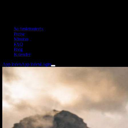
So funktioniert's
Preise
Mission
FAQ
Blog
Kalender
App laden
App laden
Login