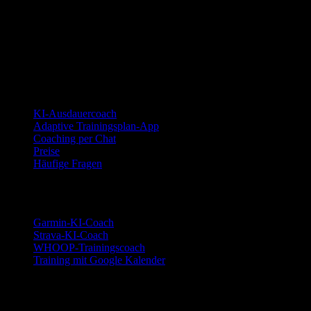
YOUB ist der KI-Ausdauercoach per Chat für Läufer:innen,
Radfahrer:innen und Triathlet:innen. Coaching als Dialog, nicht als
statischer Plan.
© 2026 YOUB. Alle Rechte vorbehalten.
Produkt
KI-Ausdauercoach
Adaptive Trainingsplan-App
Coaching per Chat
Preise
Häufige Fragen
Integrationen
Garmin-KI-Coach
Strava-KI-Coach
WHOOP-Trainingscoach
Training mit Google Kalender
Sportarten