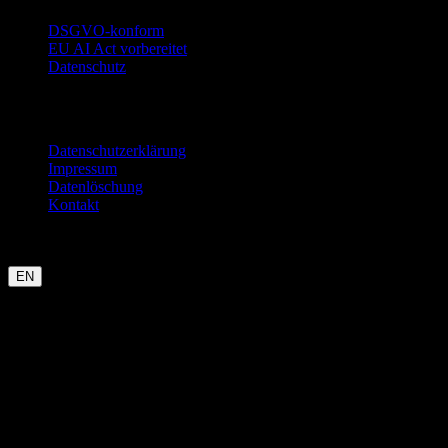
DSGVO-konform
EU AI Act vorbereitet
Datenschutz
Rechtliches
Datenschutzerklärung
Impressum
Datenlöschung
Kontakt
Garmin
Strava
WHOOP
Oura
Polar
Suunto
Wahoo live
COROS
kommt bald
EN