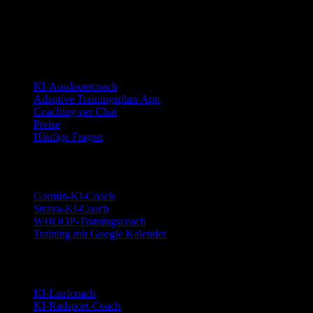
statischer Plan.
© 2026 YOUB. Alle Rechte vorbehalten.
Produkt
KI-Ausdauercoach
Adaptive Trainingsplan-App
Coaching per Chat
Preise
Häufige Fragen
Integrationen
Garmin-KI-Coach
Strava-KI-Coach
WHOOP-Trainingscoach
Training mit Google Kalender
Sportarten
KI-Laufcoach
KI-Radsport-Coach