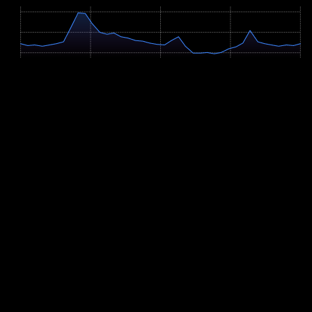
562m
529m
497m
0 km
2.3 km
4.5 km
6.8 km
9 km
Profil-Parameter
Anstieg
+119m
Abstieg
-119m
Hm/km
13.2 m/km
Verbleibende Hm
0m
Höchster Punkt
560m
Steigungsverteilung
Flach (<2%): 36.7%
Moderat bergauf (2-6%): 25%
Moderat bergab (2-6%): 29.2%
Steil bergauf (>6%): 5.3%
Steil bergab (>6%): 3.9%
Anstiege auf der Strecke