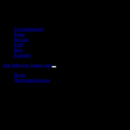
So funktioniert's
Preise
Mission
FAQ
Blog
Kalender
App laden
App laden
Login
Home
Wettkampfkalender
24. Sickinger Rundlauf 2026
Laufen
Sickinger Rundlauf
Trainingsplan & Vorbereitung