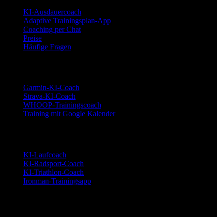
KI-Ausdauercoach
Adaptive Trainingsplan-App
Coaching per Chat
Preise
Häufige Fragen
Integrationen
Garmin-KI-Coach
Strava-KI-Coach
WHOOP-Trainingscoach
Training mit Google Kalender
Sportarten
KI-Laufcoach
KI-Radsport-Coach
KI-Triathlon-Coach
Ironman-Trainingsapp
Alternativen