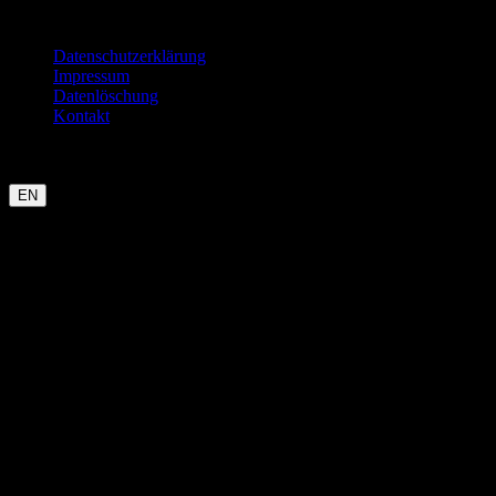
Rechtliches
Datenschutzerklärung
Impressum
Datenlöschung
Kontakt
Garmin
Strava
WHOOP
Oura
Polar
Suunto
Wahoo live
COROS
kommt bald
EN