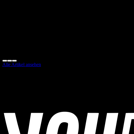
Review
YOUB Sports Science Team
Zuletzt aktualisiert
2026-06-04T10:32:31.355Z
Sportwissenschaftliche Aussagen sollten zusammen mit den Quellen
und Links im Artikel gelesen werden. YOUB prüft Endurance-
Training-Inhalte vor Veröffentlichung auf praktische Coaching-
Relevanz.
Diesen Artikel teilen:
Alle Artikel ansehen