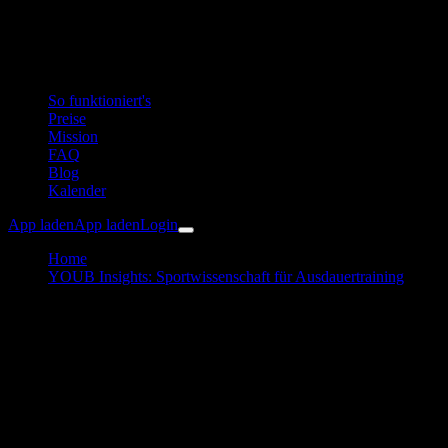
So funktioniert's
Preise
Mission
FAQ
Blog
Kalender
App laden
App laden
Login
Home
YOUB Insights: Sportwissenschaft für Ausdauertraining
Der Conscious Quitter
Physiologie
25. März 2026
Der Conscious Quitter
Du entscheidest, wann Schluss ist