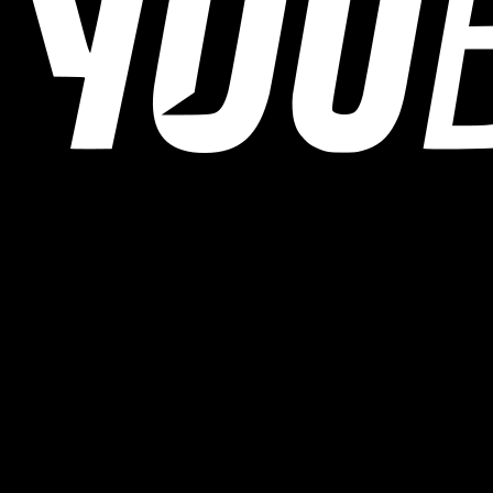
YOUB ist der KI-Ausdauercoach per Chat für Läufer:innen,
Radfahrer:innen und Triathlet:innen. Coaching als Dialog, nicht als
statischer Plan.
© 2026 YOUB. Alle Rechte vorbehalten.
Produkt