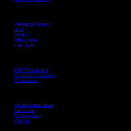
Ressourcen
Wettkampfkalender
Blog
Mission
Hilfe-Center
Free Tools
Vertrauen
DSGVO-konform
EU AI Act vorbereitet
Datenschutz
Rechtliches
Datenschutzerklärung
Impressum
Datenlöschung
Kontakt
Garmin
Strava
WHOOP
Oura
Polar
Suunto
Wahoo live
COROS