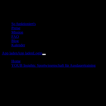
So funktioniert's
Preise
Mission
FAQ
Blog
Kalender
App laden
App laden
Login
Home
YOUB Insights: Sportwissenschaft für Ausdauertraining
Zwischen Algorithmus und Empathie
Coaching
25. Februar 2026
Zwischen Algorithmus und
Empathie