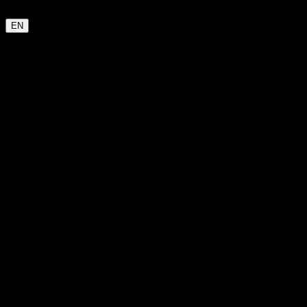
kommt bald
EN