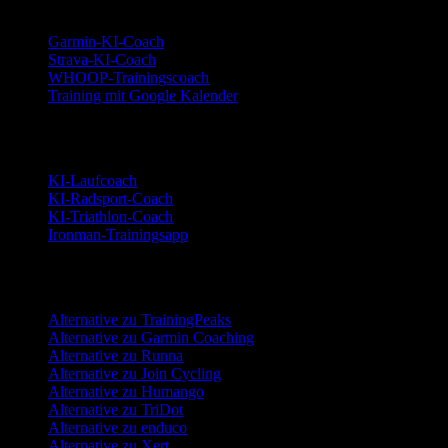
Garmin-KI-Coach
Strava-KI-Coach
WHOOP-Trainingscoach
Training mit Google Kalender
Sportarten
KI-Laufcoach
KI-Radsport-Coach
KI-Triathlon-Coach
Ironman-Trainingsapp
Alternativen
Alternative zu TrainingPeaks
Alternative zu Garmin Coaching
Alternative zu Runna
Alternative zu Join Cycling
Alternative zu Humango
Alternative zu TriDot
Alternative zu enduco
Alternative zu Xert