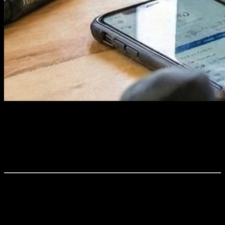
TL;DR: KI-gestütztes Coaching revolutioniert die Trainingsanalyse
durch präzise Datenauswertung und Mustererkennung. Dennoch
bleibt der menschliche Coach durch Empathie, Beziehungsaufbau
und das Eingehen auf emotionale Bedürfnisse für viele Athleten
unverzichtbar.
„Software is eating the world“, hieß es lange im Silicon Valley.
Heute lautet das Mantra: „AI is eating software“.
Wenn wir uns Plattformen wie TrainingPeaks oder Garmin Connect
ansehen, wird klar: