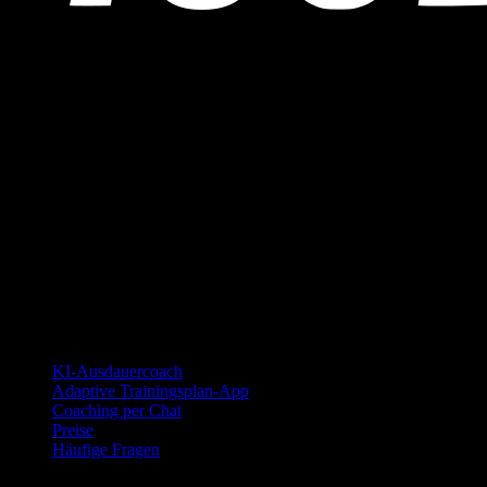
YOUB ist der KI-Ausdauercoach per Chat für Läufer:innen,
Radfahrer:innen und Triathlet:innen. Coaching als Dialog, nicht als
statischer Plan.
© 2026 YOUB. Alle Rechte vorbehalten.
Produkt
KI-Ausdauercoach
Adaptive Trainingsplan-App
Coaching per Chat
Preise
Häufige Fragen