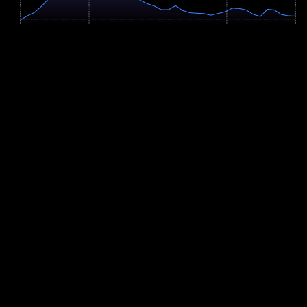
625m
0 km
8.2 km
16.4 km
24.5 km
32.7 km
Profil-Parameter
Anstieg
+673m
Abstieg
-636m
Hm/km
20.6 m/km
Verbleibende Hm
23m
Höchster Punkt
991m
Steigungsverteilung
Flach (<2%): 14.4%
Moderat bergauf (2-6%): 32.2%
Moderat bergab (2-6%): 43.1%
Steil bergauf (>6%): 7.6%
Steil bergab (>6%): 2.7%
Anstiege auf der Strecke
Start
Ø
Max.
Länge
Höhengewinn
Kategorie
(km)
Steigung
Steigung