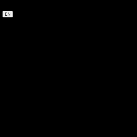
Garmin
Strava
WHOOP
Oura
Polar
Suunto
Wahoo live
COROS
kommt bald
EN