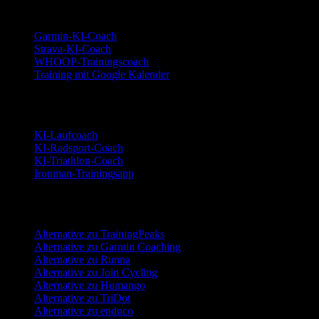
Integrationen
Garmin-KI-Coach
Strava-KI-Coach
WHOOP-Trainingscoach
Training mit Google Kalender
Sportarten
KI-Laufcoach
KI-Radsport-Coach
KI-Triathlon-Coach
Ironman-Trainingsapp
Alternativen
Alternative zu TrainingPeaks
Alternative zu Garmin Coaching
Alternative zu Runna
Alternative zu Join Cycling
Alternative zu Humango
Alternative zu TriDot
Alternative zu enduco