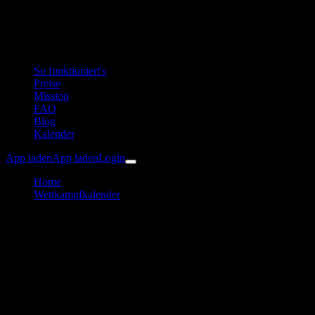
So funktioniert's
Preise
Mission
FAQ
Blog
Kalender
App laden
App laden
Login
Home
Wettkampfkalender
Freistädter Wiesn Challenge
Sonstige
Freistädter Wiesn Challenge
Trainingsplan & Vorbereitung