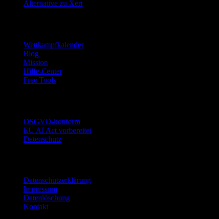
Alternative zu Xert
Ressourcen
Wettkampfkalender
Blog
Mission
Hilfe-Center
Free Tools
Vertrauen
DSGVO-konform
EU AI Act vorbereitet
Datenschutz
Rechtliches
Datenschutzerklärung
Impressum
Datenlöschung
Kontakt