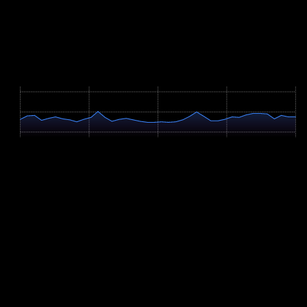
Routine.
Streckenverlauf
Höhenprofil / Elevation Profile
Hover über Grafik für Details
570m
529m
488m
0 km
5.2 km
10.4 km
15.5 km
20.7 km
Profil-Parameter
Anstieg
+102m
Abstieg
-97m
Hm/km
4.9 m/km
Verbleibende Hm
0m
Höchster Punkt
530m
Steigungsverteilung
Flach (<2%): 63%