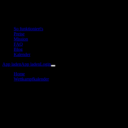
So funktioniert's
Preise
Mission
FAQ
Blog
Kalender
App laden
App laden
Login
Home
Wettkampfkalender
38. Internationaler - Sparkassen Hallstättersee Rundlauf 2027
Laufen
Internationaler Sparkassen
Hallstättersee Rundlauf