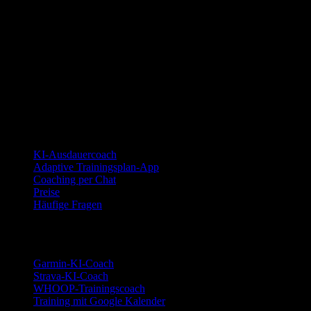
YOUB ist der KI-Ausdauercoach per Chat für Läufer:innen,
Radfahrer:innen und Triathlet:innen. Coaching als Dialog, nicht als
statischer Plan.
© 2026 YOUB. Alle Rechte vorbehalten.
Produkt
KI-Ausdauercoach
Adaptive Trainingsplan-App
Coaching per Chat
Preise
Häufige Fragen
Integrationen
Garmin-KI-Coach
Strava-KI-Coach
WHOOP-Trainingscoach
Training mit Google Kalender