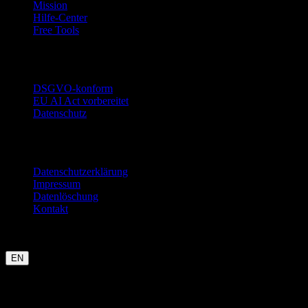
Mission
Hilfe-Center
Free Tools
Vertrauen
DSGVO-konform
EU AI Act vorbereitet
Datenschutz
Rechtliches
Datenschutzerklärung
Impressum
Datenlöschung
Kontakt
Garmin
Strava
WHOOP
Oura
Polar
Suunto
Wahoo live
COROS
kommt bald
EN