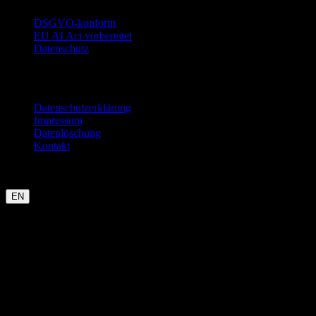
DSGVO-konform
EU AI Act vorbereitet
Datenschutz
Rechtliches
Datenschutzerklärung
Impressum
Datenlöschung
Kontakt
Garmin
Strava
WHOOP
Oura
Polar
Suunto
Wahoo live
COROS
kommt bald
EN