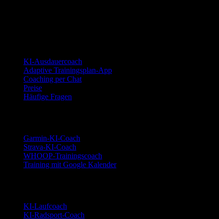
statischer Plan.
© 2026 YOUB. Alle Rechte vorbehalten.
Produkt
KI-Ausdauercoach
Adaptive Trainingsplan-App
Coaching per Chat
Preise
Häufige Fragen
Integrationen
Garmin-KI-Coach
Strava-KI-Coach
WHOOP-Trainingscoach
Training mit Google Kalender
Sportarten
KI-Laufcoach
KI-Radsport-Coach