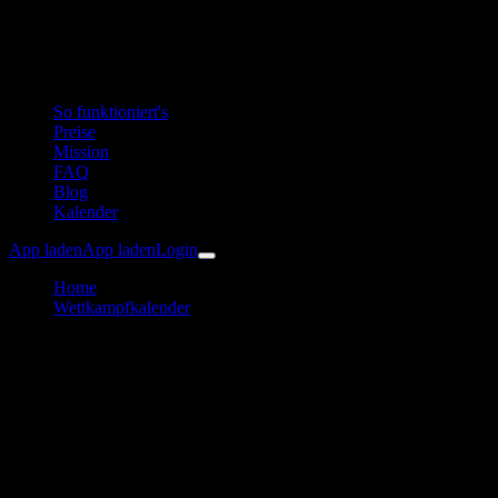
So funktioniert's
Preise
Mission
FAQ
Blog
Kalender
App laden
App laden
Login
Home
Wettkampfkalender
24. WKO-Businesslauf
Laufen
WKO-Businesslauf
Trainingsplan & Vorbereitung