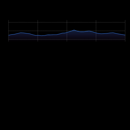
Höhenprofil / Elevation Profile
Hover über Grafik für Details
387m
344m
300m
0 km
1.2 km
2.3 km
3.5 km
4.6 km
Profil-Parameter
Anstieg
+54m
Abstieg
-53m
Hm/km
11.7 m/km
Verbleibende Hm
0m
Höchster Punkt
348m
Steigungsverteilung
Flach (<2%): 25.9%
Moderat bergauf (2-6%): 37.3%
Moderat bergab (2-6%): 36.8%
Steil bergauf (>6%): 0%