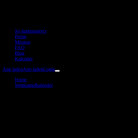
So funktioniert's
Preise
Mission
FAQ
Blog
Kalender
App laden
App laden
Login
Home
Wettkampfkalender
VSB Dresdner Nachtlauf
Laufen
VSB Dresdner Nachtlauf
Trainingsplan & Vorbereitung