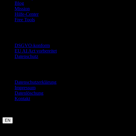
Blog
Mission
Hilfe-Center
Free Tools
Vertrauen
DSGVO-konform
EU AI Act vorbereitet
Datenschutz
Rechtliches
Datenschutzerklärung
Impressum
Datenlöschung
Kontakt
Garmin
Strava
WHOOP
Oura
Polar
Suunto
Wahoo live
COROS
kommt bald
EN