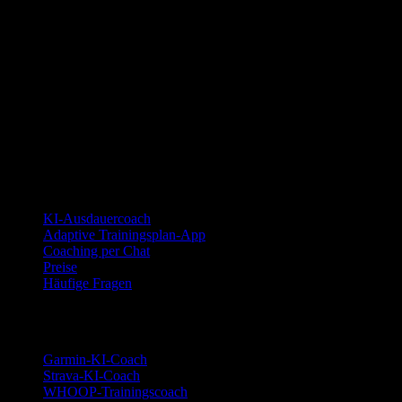
YOUB ist der KI-Ausdauercoach per Chat für Läufer:innen,
Radfahrer:innen und Triathlet:innen. Coaching als Dialog, nicht als
statischer Plan.
© 2026 YOUB. Alle Rechte vorbehalten.
Produkt
KI-Ausdauercoach
Adaptive Trainingsplan-App
Coaching per Chat
Preise
Häufige Fragen
Integrationen
Garmin-KI-Coach
Strava-KI-Coach
WHOOP-Trainingscoach