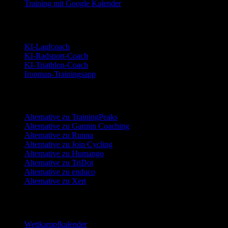
Training mit Google Kalender
Sportarten
KI-Laufcoach
KI-Radsport-Coach
KI-Triathlon-Coach
Ironman-Trainingsapp
Alternativen
Alternative zu TrainingPeaks
Alternative zu Garmin Coaching
Alternative zu Runna
Alternative zu Join Cycling
Alternative zu Humango
Alternative zu TriDot
Alternative zu enduco
Alternative zu Xert
Ressourcen
Wettkampfkalender