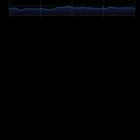
121m
83m
0 km
2.9 km
5.8 km
8.6 km
11.5 km
Profil-Parameter
Anstieg
+80m
Abstieg
-80m
Hm/km
7.0 m/km
Verbleibende Hm
0m
Höchster Punkt
118m
Steigungsverteilung
Flach (<2%): 51.3%
Moderat bergauf (2-6%): 22.8%
Moderat bergab (2-6%): 25.4%
Steil bergauf (>6%): 0.4%
Steil bergab (>6%): 0%
Adaptive Rennvorbereitung
Lass YOUB deinen Plan für VSB