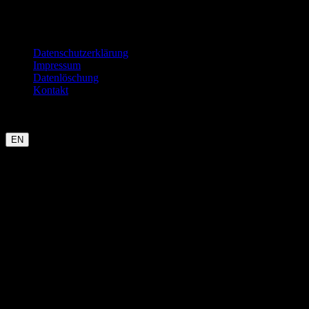
Rechtliches
Datenschutzerklärung
Impressum
Datenlöschung
Kontakt
Garmin
Strava
WHOOP
Oura
Polar
Suunto
Wahoo live
COROS
kommt bald
EN