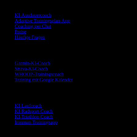
Produkt
KI-Ausdauercoach
Adaptive Trainingsplan-App
Coaching per Chat
Preise
Häufige Fragen
Integrationen
Garmin-KI-Coach
Strava-KI-Coach
WHOOP-Trainingscoach
Training mit Google Kalender
Sportarten
KI-Laufcoach
KI-Radsport-Coach
KI-Triathlon-Coach
Ironman-Trainingsapp
Alternativen