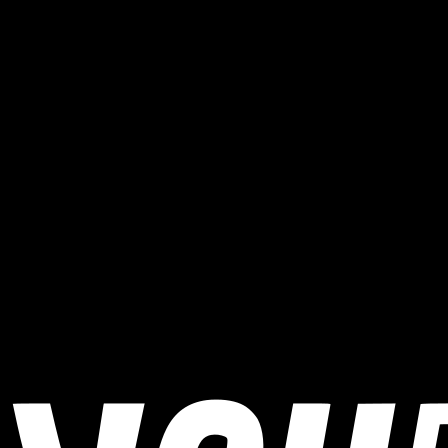
statt?
7. SiLi-Fichtelgebirgs-Mountainbike-Marathon (CUBE Cup
Oberwarmensteinach) 2026 findet am 12. Juli 2026 statt.
Wo findet 7. SiLi-Fichtelgebirgs-Mountainbike-
Marathon (CUBE Cup Oberwarmensteinach) 2026
statt?
7. SiLi-Fichtelgebirgs-Mountainbike-Marathon (CUBE Cup
Oberwarmensteinach) 2026 findet in Warmensteinach, Germany
statt.