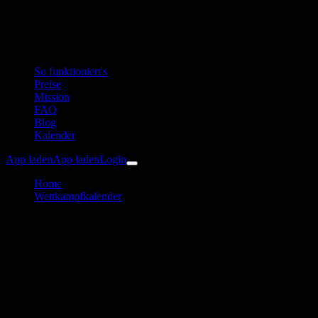
So funktioniert's
Preise
Mission
FAQ
Blog
Kalender
App laden
App laden
Login
Home
Wettkampfkalender
7. SiLi-Fichtelgebirgs-Mountainbike-Marathon (CUBE Cup
Oberwarmensteinach) 2026
Radsport
SiLi-Fichtelgebirgs-
Mountainbike-Marathon