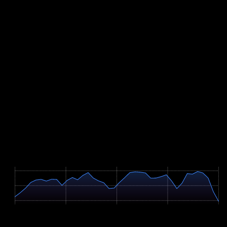
mit müden Beinen und entscheidet das Rennen. Dazu verlangt die
anschließende lange Abfahrt Fahrtechnik im Gefälle, wenn die
Konzentration nachlässt.
Lege im Training den Schwerpunkt auf lange Geländeausfahrten mit
Anstiegen am Ende, damit du das Klettern unter Ermüdung
trainierst. Wiederhole kurze, steile Rampen auf losem Wald- und
Forstuntergrund, um die nötige Kraft am Berg und den Grip am
Hinterrad zu entwickeln. Plane Einheiten mit mehreren Anstiegen
hintereinander statt eines einzelnen langen Bergs, das passt zum
welligen Profil. Übe schließlich technische Abfahrten in ermüdetem
Zustand, denn die Schlussabfahrt verlangt Sicherheit genau dann,
wenn die Kräfte schwinden.
Streckenverlauf
Höhenprofil / Elevation Profile
Hover über Grafik für Details
839m
702m
566m
0 km
12.2 km
24.5 km
36.7 km
48.9 km