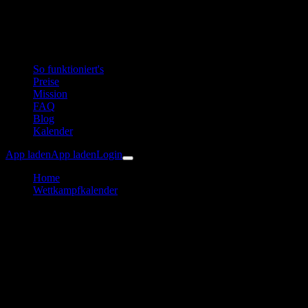
So funktioniert's
Preise
Mission
FAQ
Blog
Kalender
App laden
App laden
Login
Home
Wettkampfkalender
3. Thayarunde Radmarathon
Radsport
Thayarunde Radmarathon
Trainingsplan & Vorbereitung