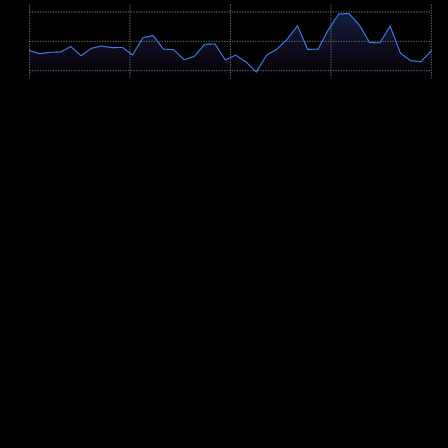
641m
539m
437m
0 km
25.1 km
50.2 km
75.2 km
100.3 km
Profil-Parameter
Anstieg
+1039m
Abstieg
-1040m
Hm/km
10.4 m/km
Verbleibende Hm
96m
Höchster Punkt
636m
Steigungsverteilung
Flach (<2%): 32.6%
Moderat bergauf (2-6%): 34.2%
Moderat bergab (2-6%): 32.3%
Steil bergauf (>6%): 0.4%
Steil bergab (>6%): 0.4%
Anstiege auf der Strecke