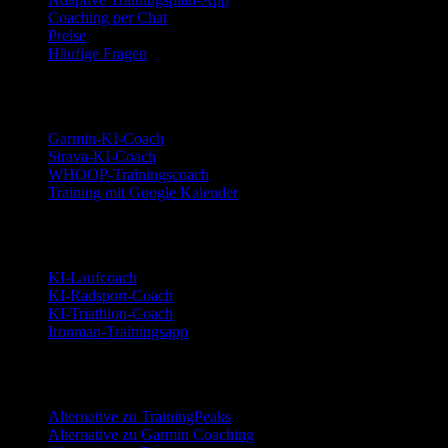
Coaching per Chat
Preise
Häufige Fragen
Integrationen
Garmin-KI-Coach
Strava-KI-Coach
WHOOP-Trainingscoach
Training mit Google Kalender
Sportarten
KI-Laufcoach
KI-Radsport-Coach
KI-Triathlon-Coach
Ironman-Trainingsapp
Alternativen
Alternative zu TrainingPeaks
Alternative zu Garmin Coaching