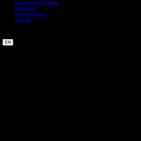
Datenschutzerklärung
Impressum
Datenlöschung
Kontakt
Garmin
Strava
WHOOP
Oura
Polar
Suunto
Wahoo live
COROS
kommt bald
EN