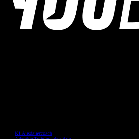
YOUB ist der KI-Ausdauercoach per Chat für Läufer:innen,
Radfahrer:innen und Triathlet:innen. Coaching als Dialog, nicht als
statischer Plan.
© 2026 YOUB. Alle Rechte vorbehalten.
Produkt
KI-Ausdauercoach
Adaptive Trainingsplan-App