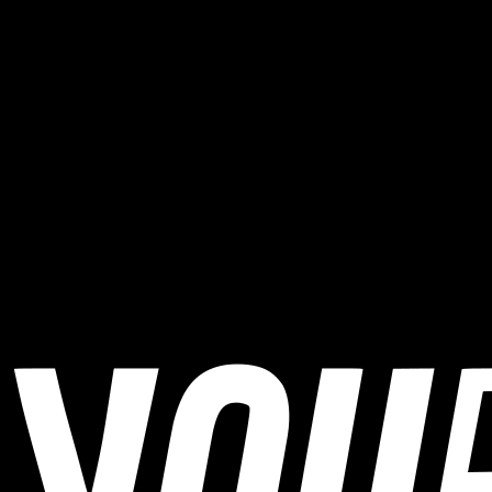
Wann findet 3. Thayarunde Radmarathon statt?
3. Thayarunde Radmarathon findet am 26. Juli 2026 statt.
Wo findet 3. Thayarunde Radmarathon statt?
3. Thayarunde Radmarathon findet in Waidhofen an der Thaya,
Austria statt.