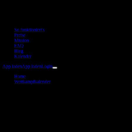
So funktioniert's
Preise
Mission
FAQ
Blog
Kalender
App laden
App laden
Login
Home
Wettkampfkalender
Mainova Frankfurt Marathon
Laufen
Mainova Frankfurt Marathon
Trainingsplan & Vorbereitung