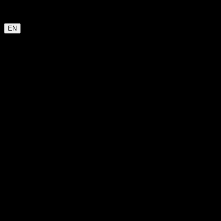
Garmin
Strava
WHOOP
Oura
Polar
Suunto
Wahoo live
COROS
kommt bald
EN