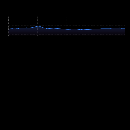
Höhenprofil / Elevation Profile
Hover über Grafik für Details
150m
112m
74m
0 km
10.6 km
21.2 km
31.7 km
42.3 km
Profil-Parameter
Anstieg
+52m
Abstieg
-51m
Hm/km
1.2 m/km
Verbleibende Hm
0m
Höchster Punkt
110m
Steigungsverteilung
Flach (<2%): 95.6%
Moderat bergauf (2-6%): 1.4%
Moderat bergab (2-6%): 3%
Steil bergauf (>6%): 0%
Steil bergab (>6%): 0%