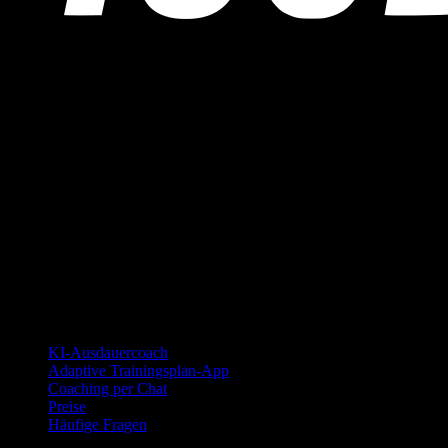
YOUB ist der KI-Ausdauercoach per Chat für Läufer:innen,
Radfahrer:innen und Triathlet:innen. Coaching als Dialog, nicht als
statischer Plan.
© 2026 YOUB. Alle Rechte vorbehalten.
Produkt
KI-Ausdauercoach
Adaptive Trainingsplan-App
Coaching per Chat
Preise
Häufige Fragen