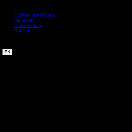
Rechtliches
Datenschutzerklärung
Impressum
Datenlöschung
Kontakt
Garmin
Strava
WHOOP
Oura
Polar
Suunto
Wahoo live
COROS
kommt bald
EN