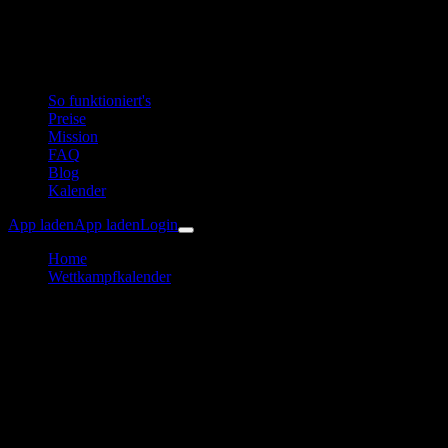
So funktioniert's
Preise
Mission
FAQ
Blog
Kalender
App laden
App laden
Login
Home
Wettkampfkalender
ASSA ABLOY Albstadt Bike Marathon
Radsport
Albstadt Bike Marathon
Trainingsplan & Vorbereitung