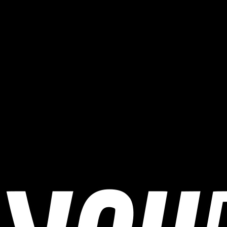
Wann findet ASSA ABLOY Albstadt Bike Marathon
statt?
ASSA ABLOY Albstadt Bike Marathon findet am 11. Juli 2026
statt.
Wo findet ASSA ABLOY Albstadt Bike Marathon
statt?
ASSA ABLOY Albstadt Bike Marathon findet in Albstadt,
Germany statt.