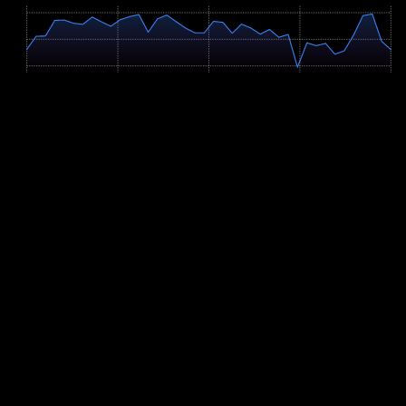
937m
788m
638m
0 km
20.5 km
41.0 km
61.5 km
82.0 km
Profil-Parameter
Anstieg
+2041m
Abstieg
-2042m
Hm/km
24.9 m/km
Verbleibende Hm
736m
Höchster Punkt
930m
Steigungsverteilung
Flach (<2%): 16.5%
Moderat bergauf (2-6%): 31.5%
Moderat bergab (2-6%): 32%
Steil bergauf (>6%): 10%
Steil bergab (>6%): 10.1%
Anstiege auf der Strecke