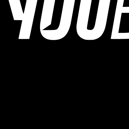
YOUB ist der KI-Ausdauercoach per Chat für Läufer:innen,
Radfahrer:innen und Triathlet:innen. Coaching als Dialog, nicht als
statischer Plan.
© 2026 YOUB. Alle Rechte vorbehalten.
Produkt