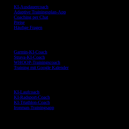
KI-Ausdauercoach
Adaptive Trainingsplan-App
Coaching per Chat
Preise
Häufige Fragen
Integrationen
Garmin-KI-Coach
Strava-KI-Coach
WHOOP-Trainingscoach
Training mit Google Kalender
Sportarten
KI-Laufcoach
KI-Radsport-Coach
KI-Triathlon-Coach
Ironman-Trainingsapp
Alternativen