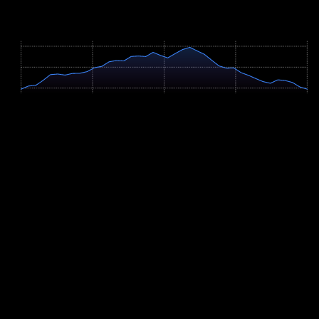
Höhenprofil / Elevation Profile
Hover über Grafik für Details
2161m
1288m
415m
0 km
16.5 km
33.0 km
49.6 km
66.1 km
Profil-Parameter
Anstieg
+3099m
Abstieg
-3099m
Hm/km
46.9 m/km
Verbleibende Hm
773m
Höchster Punkt
2117m
Steigungsverteilung
Flach (<2%): 8.2%
Moderat bergauf (2-6%): 22.2%
Moderat bergab (2-6%): 22.1%
Steil bergauf (>6%): 23.6%
Steil bergab (>6%): 23.8%