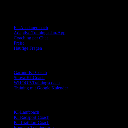
© 2026 YOUB. Alle Rechte vorbehalten.
Produkt
KI-Ausdauercoach
Adaptive Trainingsplan-App
Coaching per Chat
Preise
Häufige Fragen
Integrationen
Garmin-KI-Coach
Strava-KI-Coach
WHOOP-Trainingscoach
Training mit Google Kalender
Sportarten
KI-Laufcoach
KI-Radsport-Coach
KI-Triathlon-Coach
Ironman-Trainingsapp