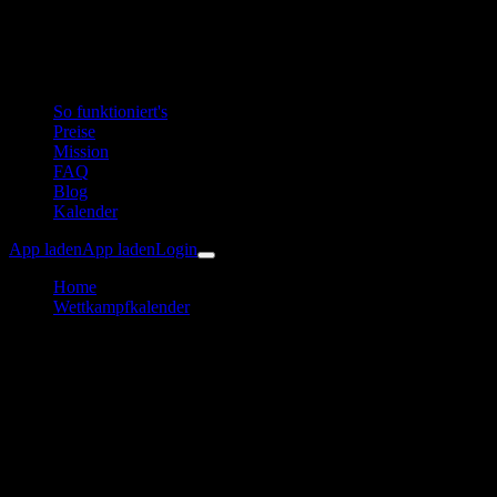
So funktioniert's
Preise
Mission
FAQ
Blog
Kalender
App laden
App laden
Login
Home
Wettkampfkalender
Koralm Trailrunning Event (KTRE)
Laufen
Koralm Trailrunning Event
Trainingsplan & Vorbereitung