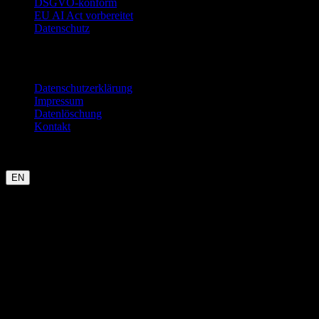
DSGVO-konform
EU AI Act vorbereitet
Datenschutz
Rechtliches
Datenschutzerklärung
Impressum
Datenlöschung
Kontakt
Garmin
Strava
WHOOP
Oura
Polar
Suunto
Wahoo live
COROS
kommt bald
EN